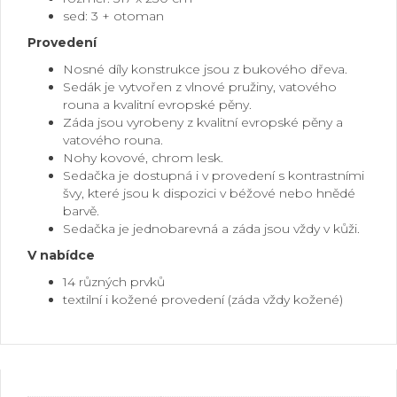
sed: 3 + otoman
Provedení
Nosné díly konstrukce jsou z bukového dřeva.
Sedák je vytvořen z vlnové pružiny, vatového
rouna a kvalitní evropské pěny.
Záda jsou vyrobeny z kvalitní evropské pěny a
vatového rouna.
Nohy kovové, chrom lesk.
Sedačka je dostupná i v provedení s kontrastními
švy, které jsou k dispozici v béžové nebo hnědé
barvě.
Sedačka je jednobarevná a záda jsou vždy v kůži.
V nabídce
14 různých prvků
textilní i kožené provedení (záda vždy kožené)