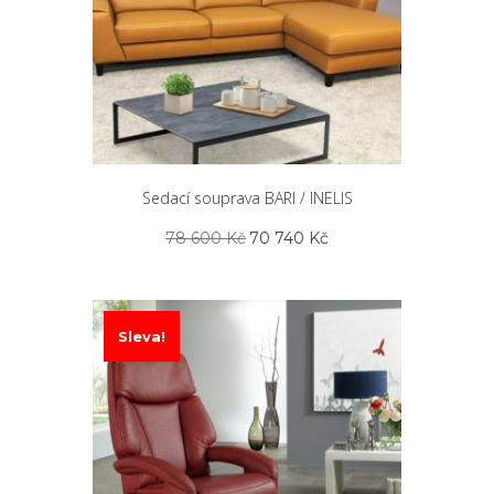
Sedací souprava BARI / INELIS
Původní
Aktuální
78 600
Kč
70 740
Kč
cena
cena
byla:
je:
78
70
600 Kč.
740 Kč.
Sleva!