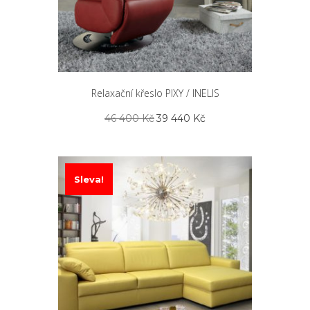
Relaxační křeslo PIXY / INELIS
Původní
Aktuální
46 400
Kč
39 440
Kč
cena
cena
byla:
je:
46
39
400 Kč.
440 Kč.
Sleva!