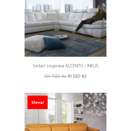
Sedací souprava ACCENTO / INELIS
Původní
Aktuální
101 700
Kč
91 530
Kč
cena
cena
byla:
je:
101
91
700 Kč.
530 Kč.
Sleva!