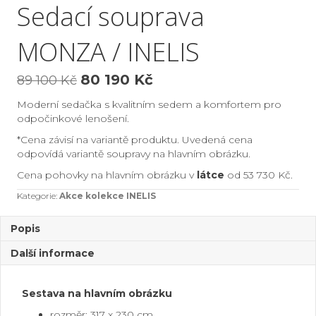
Sedací souprava
MONZA / INELIS
Původní
Aktuální
80 190
Kč
89 100
Kč
cena
cena
Moderní sedačka s kvalitním sedem a komfortem pro
byla:
je:
odpočinkové lenošení.
89
80
*Cena závisí na variantě produktu. Uvedená cena
odpovídá variantě soupravy na hlavním obrázku.
100 Kč.
190 Kč.
Cena pohovky na hlavním obrázku v
látce
od 53 730 Kč.
Kategorie:
Akce kolekce INELIS
Popis
Další informace
Sestava na hlavním obrázku
rozměr: 317 x 230 cm