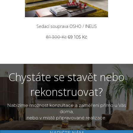
Sedací souprava OSHO / INELIS
Původní
Aktuální
81 300
Kč
69 105
Kč
cena
cena
byla:
je:
81
69
300 Kč.
105 Kč.
Chystáte se stavět nebo
rekonstruovat?
Nabízíme možnost konzultace a zaměření přímo u Vás
doma,
nebo v místě připravované realizace.