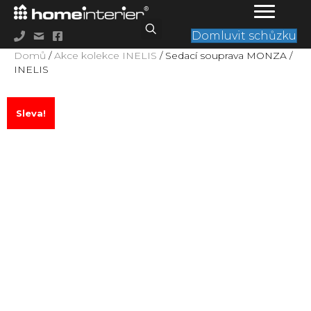
Domluvit schůzku
Domů
/
Akce kolekce INELIS
/ Sedací souprava MONZA /
INELIS
Sleva!