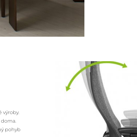
 výroby.
i doma.
ený pohyb