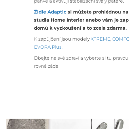
pánve a aktivují stabilizační svaly páteře.
Židle Adaptic
si můžete prohlédnou na
studia Home Interier anebo vám je za
domů k vyzkoušení a to zcela zdarma.
K zapůjčení jsou modely
XTREME
,
COMF
EVORA Plus.
Dbejte na své zdraví a vyberte si tu pravou 
rovná záda.