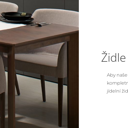
Židle
Aby naše 
kompletní
jídelní ž