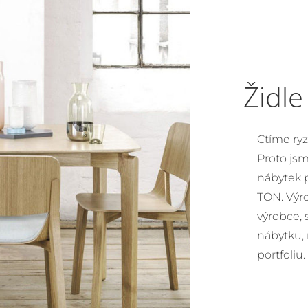
Židl
Ctíme ryz
Proto jsm
nábytek 
TON. Výr
výrobce, 
nábytku,
portfoliu.