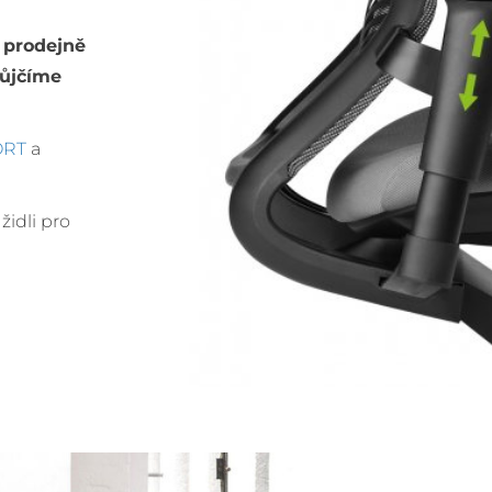
 prodejně
půjčíme
ORT
a
židli pro