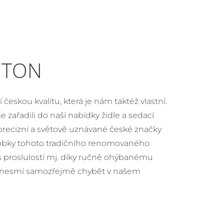
e TON
í českou kvalitu, která je nám taktéž vlastní.
e zařadili do naší nabídky židle a sedací
precizní a světově uznávané české značky
obky tohoto tradičního renomovaného
s proslulostí mj. díky ručně ohýbanému
 nesmí samozřejmě chybět v našem