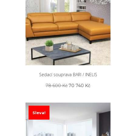
Sedací souprava BARI / INELIS
Původní
Aktuální
78 600
Kč
70 740
Kč
cena
cena
byla:
je:
78
70
600 Kč.
740 Kč.
Sleva!