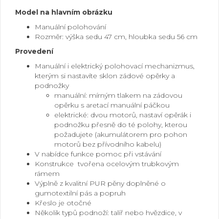
Model na hlavním obrázku
Manuální polohování
Rozměr: výška sedu 47 cm, hloubka sedu 56 cm
Provedení
Manuální i elektrický polohovací mechanizmus,
kterým si nastavíte sklon zádové opěrky a
podnožky
manuální: mírným tlakem na zádovou
opěrku s aretací manuální páčkou
elektrické: dvou motorů, nastaví opěrák i
podnožku přesně do té polohy, kterou
požadujete (akumulátorem pro pohon
motorů bez přívodního kabelu)
V nabídce funkce pomoc při vstávání
Konstrukce tvořena ocelovým trubkovým
rámem
Výplně z kvalitní PUR pěny doplněné o
gumotextilní pás a popruh
Křeslo je otočné
Několik typů podnoží: talíř nebo hvězdice, v