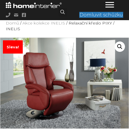
Domluvit schůzku
Domů
/
Akce kolekce INELIS
/ Relaxační křeslo PIXY /
INELIS
Sleva!