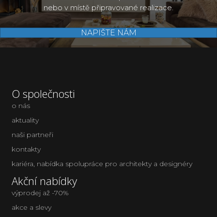
nebo v místě připravované realizace.
NAPIŠTE NÁM
O společnosti
o nás
aktuality
naši partneři
kontakty
kariéra
,
nabídka spolupráce pro architekty a designéry
Akční nabídky
výprodej až -70%
akce a slevy