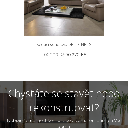
Sedací souprava GERI / INELIS
Původní
Aktuální
106 200
Kč
90 270
Kč
cena
cena
byla:
je:
106
90
200 Kč.
270 Kč.
Chystáte se stavět nebo
rekonstruovat?
Nabízíme možnost konzultace a zaměření přímo u Vás
doma,