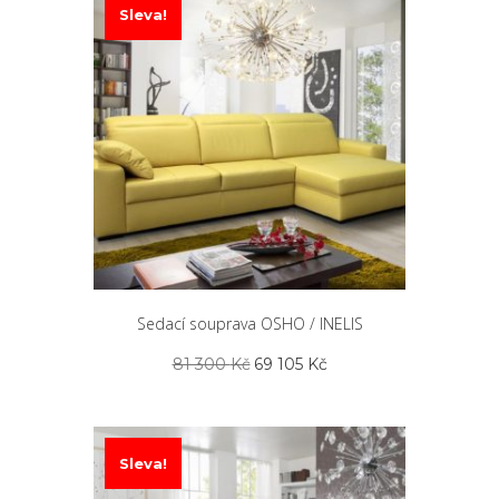
Sleva!
Sedací souprava OSHO / INELIS
Původní
Aktuální
81 300
Kč
69 105
Kč
cena
cena
byla:
je:
81
69
300 Kč.
105 Kč.
Sleva!