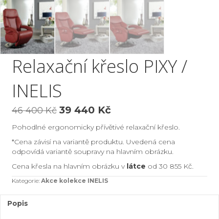
Relaxační křeslo PIXY /
INELIS
Původní
Aktuální
39 440
Kč
46 400
Kč
cena
cena
Pohodlné ergonomicky přívětivé relaxační křeslo.
byla:
je:
*Cena závisí na variantě produktu. Uvedená cena
46
39
odpovídá variantě soupravy na hlavním obrázku.
400 Kč.
440 Kč.
Cena křesla na hlavním obrázku v
látce
od 30 855 Kč.
Kategorie:
Akce kolekce INELIS
Popis