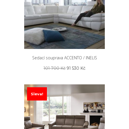
Sedací souprava ACCENTO / INELIS
Původní
Aktuální
101 700
Kč
91 530
Kč
cena
cena
byla:
je:
101
91
700 Kč.
530 Kč.
Sleva!