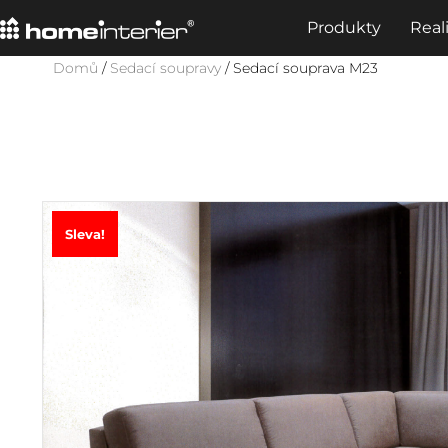
Produkty
Real
Domů
/
Sedací soupravy
/ Sedací souprava M23
Sleva!