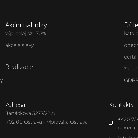
Akční nabídky
Důle
výprodej až -70%
katal
akce a slevy
obecn
certif
Realizace
záruč
ry
GDPR 
Adresa
Kontakty
Janáčkova 3277/22 A
+420 72
702 00 Ostrava - Moravská Ostrava
(pouze p