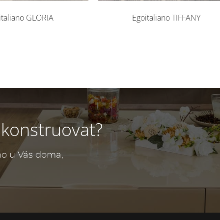
italiano GLORIA
Egoitaliano TIFFANY
ekonstruovat?
mo u Vás doma,