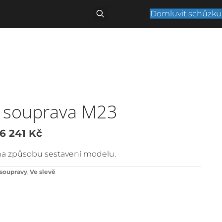
Domluvit schůzku
í souprava M23
ůvodní
Aktuální
6 241
Kč
ena
cena
 na způsobu sestavení modelu.
yla:
je:
 soupravy
,
Ve slevě
0
56
44 Kč.
241 Kč.