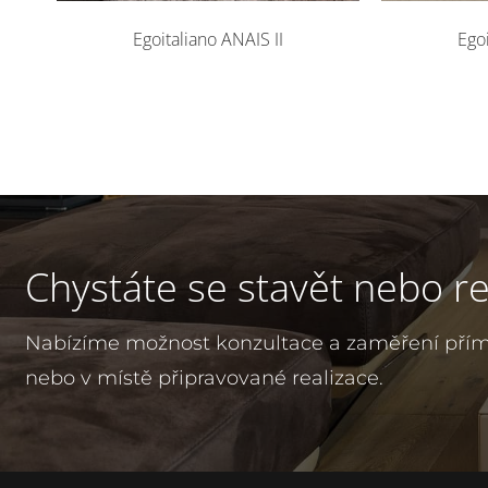
Egoitaliano ANAIS II
Ego
Chystáte se stavět nebo r
Nabízíme možnost konzultace a zaměření pří
nebo v místě připravované realizace.