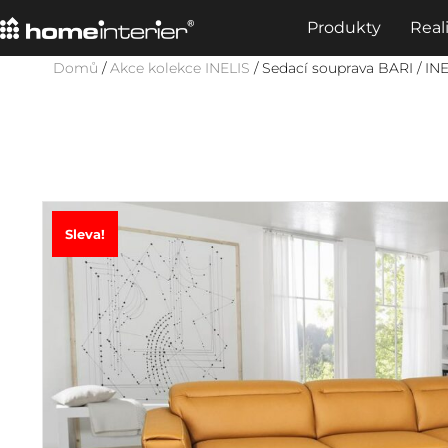
Produkty
Real
Domů
/
Akce kolekce INELIS
/ Sedací souprava BARI / IN
Sleva!