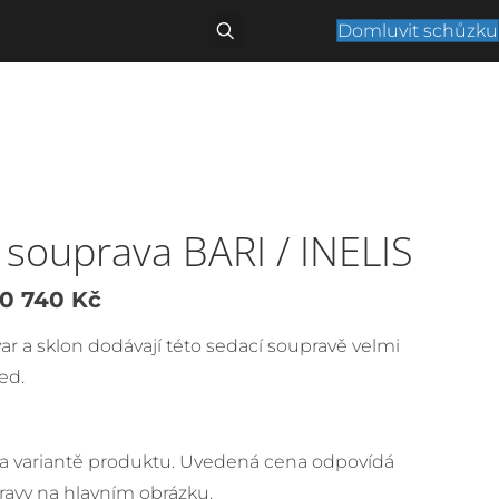
Domluvit schůzku
 souprava BARI / INELIS
ůvodní
Aktuální
0 740
Kč
ena
cena
var a sklon dodávají této sedací soupravě velmi
yla:
je:
ed.
8
70
00 Kč.
740 Kč.
na variantě produktu. Uvedená cena odpovídá
ravy na hlavním obrázku.