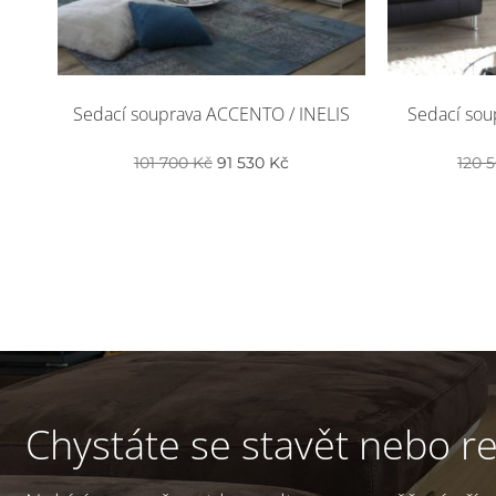
Sedací souprava ACCENTO / INELIS
Sedací sou
Původní
Aktuální
101 700
Kč
91 530
Kč
120 
cena
cena
byla:
je:
101
91
700 Kč.
530 Kč.
Chystáte se stavět nebo r