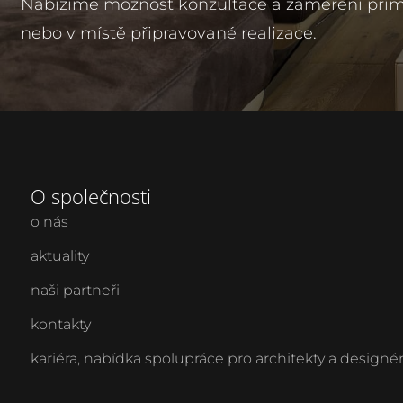
Nabízíme možnost konzultace a zaměření pří
nebo v místě připravované realizace.
O společnosti
o nás
aktuality
naši partneři
kontakty
kariéra
,
nabídka spolupráce pro architekty a designé