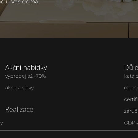
mo u Vás doma,
Akční nabídky
Důle
výprodej až -70%
katal
akce a slevy
obecn
certif
Realizace
záruč
ry
GDPR 