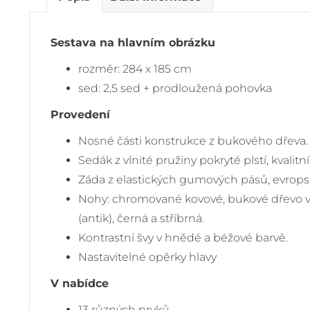
Sestava na hlavním obrázku
rozměr: 284 x 185 cm
sed: 2,5 sed + prodloužená pohovka
Provedení
Nosné části konstrukce z bukového dřeva.
Sedák z vlnité pružiny pokryté plstí, kvali
Záda z elastických gumových pásů, evropsk
Nohy: chromované kovové, bukové dřevo v 
(antik), černá a stříbrná.
Kontrastní švy v hnědé a béžové barvě.
Nastavitelné opěrky hlavy
V nabídce
13 různých prvků