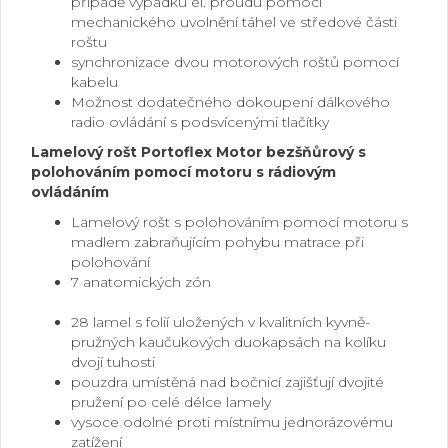
případě výpadku el. proudu pomocí
mechanického uvolnění táhel ve středové části
roštu
synchronizace dvou motorových roštů pomocí
kabelu
Možnost dodatečného dokoupení dálkového
radio ovládání s podsvícenými tlačítky
Lamelový rošt Portoflex Motor bezšňůrový s
polohováním pomocí motoru s rádiovým
ovládáním
Lamelový rošt s polohováním pomocí motoru s
madlem zabraňujícím pohybu matrace při
polohování
7 anatomických zón
.
28 lamel s folií uložených v kvalitních kyvně-
pružných kaučukových duokapsách na kolíku
dvojí tuhosti
pouzdra umístěná nad bočnicí zajišťují dvojité
pružení po celé délce lamely
vysoce odolné proti místnímu jednorázovému
zatížení