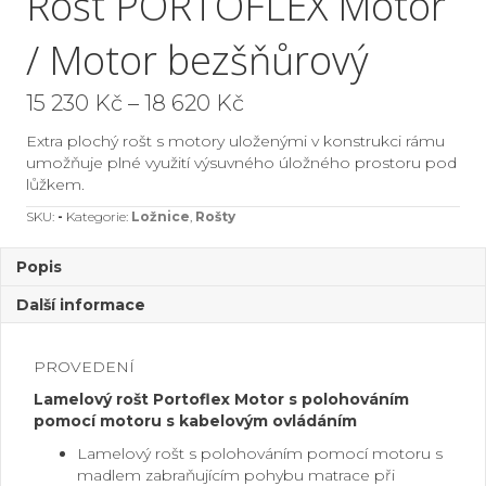
Rošt PORTOFLEX Motor
/ Motor bezšňůrový
Rozpětí
15 230
Kč
–
18 620
Kč
cen:
Extra plochý rošt s motory uloženými v konstrukci rámu
15
umožňuje plné využití výsuvného úložného prostoru pod
lůžkem.
230 Kč
SKU:
-
Kategorie:
Ložnice
,
Rošty
až
18
Popis
620 Kč
Další informace
PROVEDENÍ
Lamelový rošt Portoflex Motor s polohováním
pomocí motoru s kabelovým ovládáním
Lamelový rošt s polohováním pomocí motoru s
madlem zabraňujícím pohybu matrace při