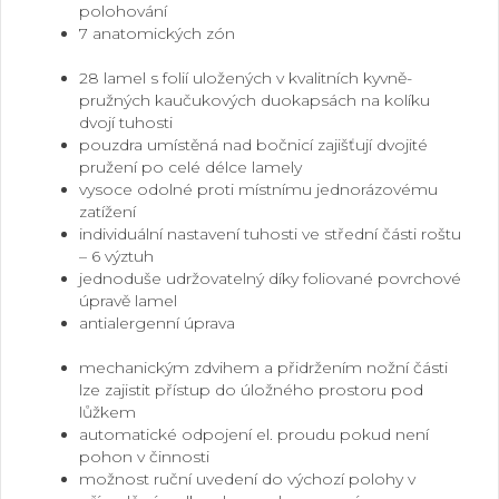
polohování
7 anatomických zón
.
28 lamel s folií uložených v kvalitních kyvně-
pružných kaučukových duokapsách na kolíku
dvojí tuhosti
pouzdra umístěná nad bočnicí zajišťují dvojité
pružení po celé délce lamely
vysoce odolné proti místnímu jednorázovému
zatížení
individuální nastavení tuhosti ve střední části roštu
– 6 výztuh
jednoduše udržovatelný díky foliované povrchové
úpravě lamel
antialergenní úprava
.
mechanickým zdvihem a přidržením nožní části
lze zajistit přístup do úložného prostoru pod
lůžkem
automatické odpojení el. proudu pokud není
pohon v činnosti
možnost ruční uvedení do výchozí polohy v