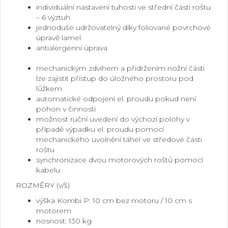
individuální nastavení tuhosti ve střední části roštu
– 6 výztuh
jednoduše udržovatelný díky foliované povrchové
úpravě lamel
antialergenní úprava
.
mechanickým zdvihem a přidržením nožní části
lze zajistit přístup do úložného prostoru pod
lůžkem
automatické odpojení el. proudu pokud není
pohon v činnosti
možnost ruční uvedení do výchozí polohy v
případě výpadku el. proudu pomocí
mechanického uvolnění táhel ve středové části
roštu
synchronizace dvou motorových roštů pomocí
kabelu
ROZMĚRY (v/š)
výška Kombi P: 10 cm bez motoru / 10 cm s
motorem
nosnost: 130 kg