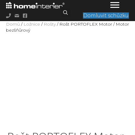
Domluvit schůzku
Domů
/
Ložnice
/
Rošty
/ Rošt PORTOFLEX Motor / Motor
bezšňůrový