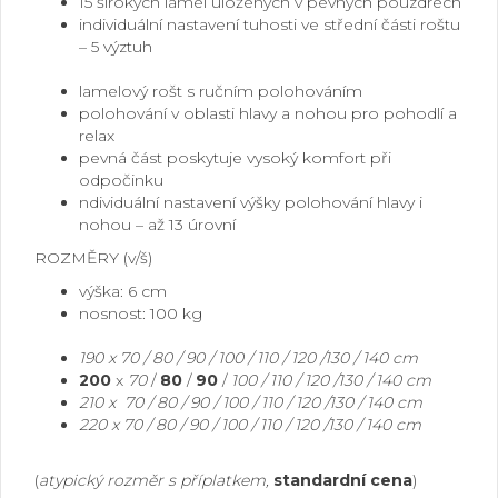
15 širokých lamel uložených v pevných pouzdrech
individuální nastavení tuhosti ve střední části roštu
– 5 výztuh
mezera
lamelový rošt s ručním polohováním
polohování v oblasti hlavy a nohou pro pohodlí a
relax
pevná část poskytuje vysoký komfort při
odpočinku
ndividuální nastavení výšky polohování hlavy i
nohou – až 13 úrovní
ROZMĚRY (v/š)
výška: 6 cm
nosnost: 100 kg
mezera
190 x 70 / 80 / 90 / 100 / 110 / 120 /130 / 140 cm
200
x
70
/
80
/
90
/
100 / 110 / 120 /130 / 140 cm
210 x 70 / 80 / 90 / 100 / 110 / 120 /130 / 140 cm
220 x 70 / 80 / 90 / 100 / 110 / 120 /130 / 140 cm
MEZERA
(
atypický rozměr s příplatkem,
standardní cena
)