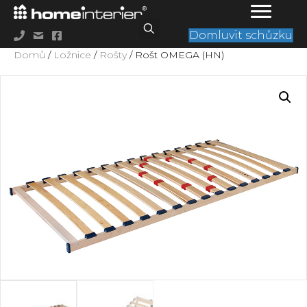
Domluvit schůzku
Domů
/
Ložnice
/
Rošty
/ Rošt OMEGA (HN)