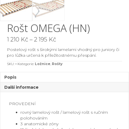
Rošt OMEGA (HN)
Rozpětí
1 210
Kč
–
2 195
Kč
cen:
Postelový rošt s širokými lamelami vhodný pro juniory či
1
pro lůžka určená k příležitostnému přespání.
210 Kč
SKU:
-
Kategorie:
Ložnice
,
Rošty
až
Popis
2
Další informace
195 Kč
PROVEDENÍ
rovný lamelový rošt / lamelový rošt s ručním
polohováním
3 anatomické zóny