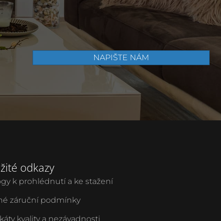
NAPIŠTE NÁM
žité odkazy
ogy k prohlédnutí a ke stažení
é záruční podmínky
ikáty kvality a nezávadnosti