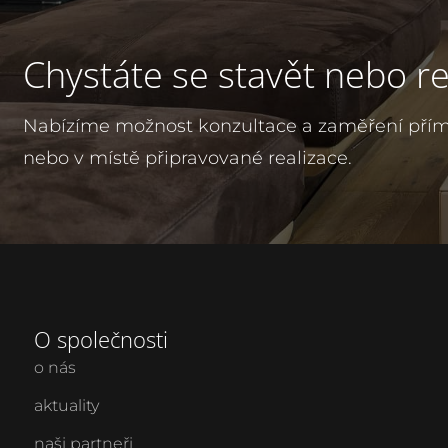
Chystáte se stavět nebo r
Nabízíme možnost konzultace a zaměření pří
nebo v místě připravované realizace.
O společnosti
o nás
aktuality
naši partneři