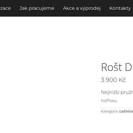
izace
Jak pracujeme
Akce a výprodej
Kontakty
Rošt 
3 900
Kč
Nejnižší pruž
nohou.
Kategorie:
Ložnic