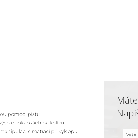
Máte
Napi
hou pomocí pístu
vých duokapsách na kolíku
 manipulaci s matrací při výklopu