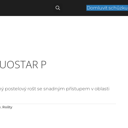
Domluvit schůzku
DUOSTAR P
ný postelový rošt se snadným přístupem v oblasti
e
,
Rošty