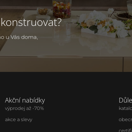
ekonstruovat?
mo u Vás doma,
Akční nabídky
Důle
výprodej až -70%
katal
akce a slevy
obecn
certif