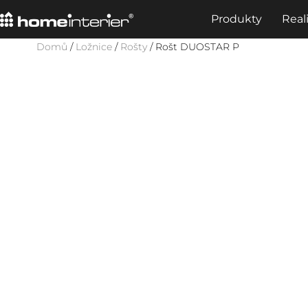
Produkty
Real
Domů
/
Ložnice
/
Rošty
/ Rošt DUOSTAR P