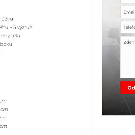
 lůžku
štu – 5 výztuh
váhy těla
a boku
a
0 cm
0 cm
0 cm
0 cm