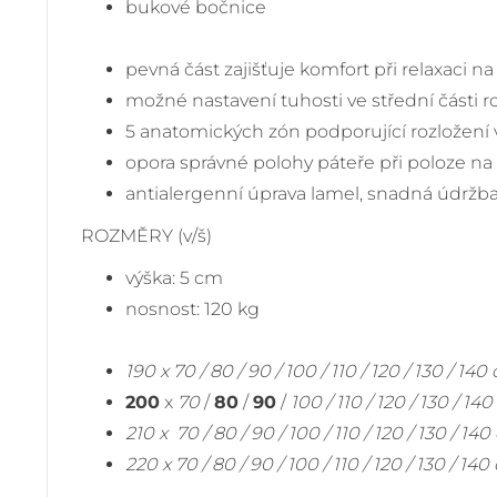
bukové bočnice
mezera
pevná část zajišťuje komfort při relaxaci na
možné nastavení tuhosti ve střední části ro
5 anatomických zón podporující rozložení 
opora správné polohy páteře při poloze n
antialergenní úprava lamel, snadná údržb
ROZMĚRY (v/š)
výška: 5 cm
nosnost: 120 kg
mezera
190 x 70 / 80 / 90 / 100 / 110 / 120 / 130 / 14
200
x
70
/
80
/
90
/
100 / 110 / 120 / 130 / 14
210 x 70 / 80 / 90 / 100 / 110 / 120 / 130 / 14
220 x 70 / 80 / 90 / 100 / 110 / 120 / 130 / 14