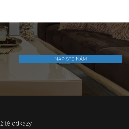
.
860 Kč.
390 Kč.
NAPIŠTE NÁM
žité odkazy