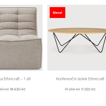
Sleva!
 Ethnicraft – 1 díl
Konferenční stolek Ethnicraft
Původní
Aktuální
Původní
Aktuál
050
Kč
18 630
Kč
19 250
Kč
11 550
Kč
cena
cena
cena
cena
byla:
je:
byla:
je:
31
18
19
11