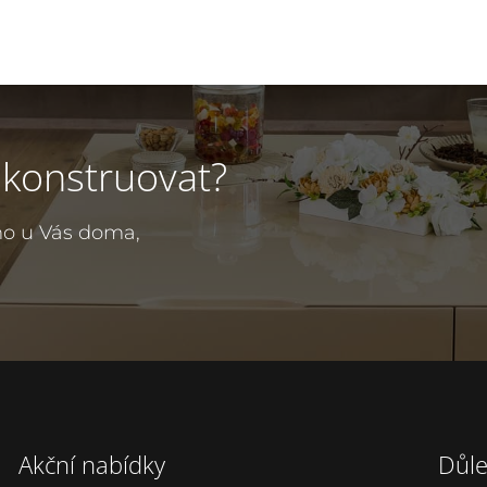
050 Kč.
630 Kč.
250 Kč.
550 Kč
ekonstruovat?
mo u Vás doma,
Akční nabídky
Důle