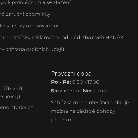
ogy k prohlédnutí a ke stažení
é záruční podmínky
ikáty kvality a nezávadnosti
ní podmínky, reklamační řád a údržba dveří HANÁK
- ochrana osobních údajů
Provozní doba
Po - Pá:
9.00 - 17.00
4 782 298
So:
zavřeno |
Ne:
zavřeno
ro hovory)
Schůzka mimo otevírací dobu je
meinterier.cz
možná na základě dohody
předem.