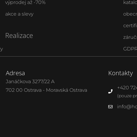
výprodej až -70%
katal
akce a slevy
obecn
certif
Realizace
záruč
ry
GDPR 
Adresa
Kontakty
Janáčkova 3277/22 A
+420 72
702 00 Ostrava - Moravská Ostrava
(pouze p
info@ho