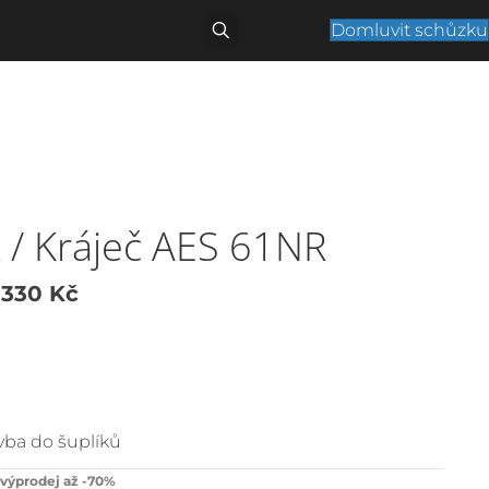
Domluvit schůzku
 / Kráječ AES 61NR
ůvodní
Aktuální
 330
Kč
ena
cena
yla:
je:
4
7
avba do šuplíků
60 Kč.
330 Kč.
 výprodej až -70%