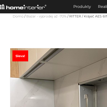
Produkty
Real
Domů
/
Bazar - výprodej až -70%
/ RITTER / Kráječ AES 6
Sleva!