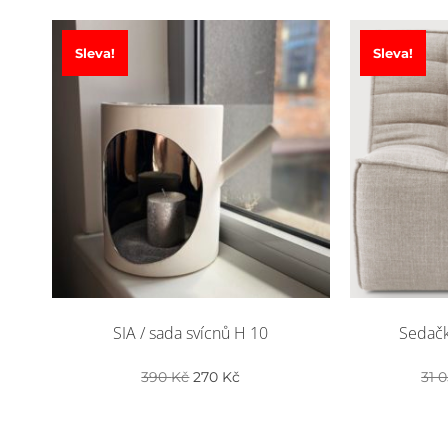
Sleva!
Sleva!
SIA / sada svícnů H 10
Sedačka
Původní
Aktuální
390
Kč
270
Kč
31 
cena
cena
byla:
je:
390 Kč.
270 Kč.