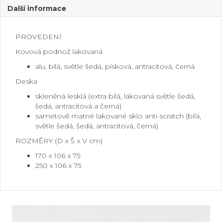
Další informace
PROVEDENÍ
Kovová podnož lakovaná
alu, bílá, světle šedá, písková, antracitová, černá
Deska
skleněná lesklá (extra bílá, lakovaná světle šedá,
šedá, antracitová a černá)
sametově matné lakované sklo anti-scratch (bílá,
světle šedá, šedá, antracitová, černá)
ROZMĚRY (D x Š x V cm)
170 x 106 x 75
250 x 106 x 75