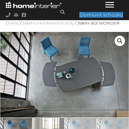
Domluvit schůzku
Domů
/
Jídelní a konferenční stoly
/ Jídelní stůl WONDER