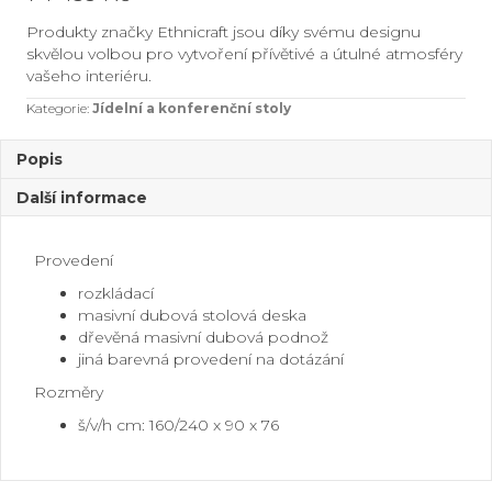
Produkty značky Ethnicraft jsou díky svému designu
skvělou volbou pro vytvoření přívětivé a útulné atmosféry
vašeho interiéru.
Kategorie:
Jídelní a konferenční stoly
Popis
Další informace
Provedení
rozkládací
masivní dubová stolová deska
dřevěná masivní dubová podnož
jiná barevná provedení na dotázání
Rozměry
š/v/h cm: 160/240 x 90 x 76