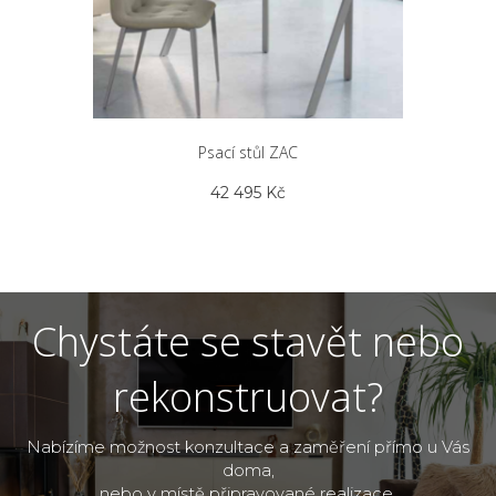
Psací stůl ZAC
42 495
Kč
Chystáte se stavět nebo
rekonstruovat?
Nabízíme možnost konzultace a zaměření přímo u Vás
doma,
nebo v místě připravované realizace.