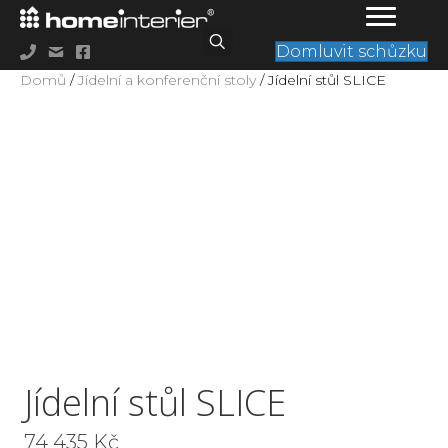
Domluvit schůzku
Domů
/
Jídelní a konferenční stoly
/ Jídelní stůl SLICE
Jídelní stůl SLICE
74 435
Kč