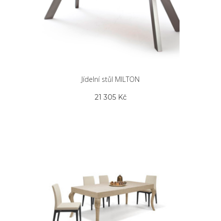
stránce
produktu
Jídelní stůl MILTON
21 305
Kč