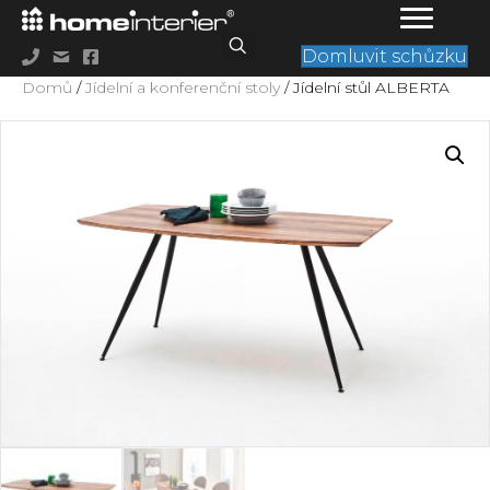
Domluvit schůzku
Domů
/
Jídelní a konferenční stoly
/ Jídelní stůl ALBERTA