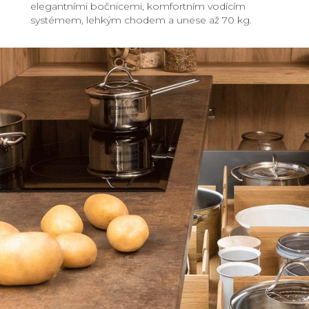
elegantními bočnicemi, komfortním vodícím
systémem, lehkým chodem a unese až 70 kg.