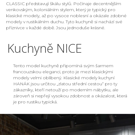
CLASSIC představují škálu stylů. Počínaje decentnějším
venkovským, koloniálním stylem, který je typický pro
klasické modely, až po vysoce noblesní a okázale zdobné
modely v rustikálním duchu. Tyto kuchyně si nachází své
příznivce v každé době. Jsou jednoduše krásné.
Kuchyně NICE
Tento model kuchyně připomíná svým šarmem
francouzskou eleganci, proto je mezi klasickými
modely velmi oblíbený. Klasické modely kuchyní
HANÁK jsou určitou „zlatou střední cestou“ pro ty
zákazníky, kteří netouží po moderním nábytku, ale
zároveň si nepřejí vysokou zdobnost a okázalost, která
je pro rustiku typická.