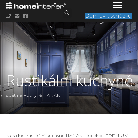
Domluvit schůzku
Rustikální kuchyně
← Zpět na Kuchyně HANÁK
Klasické i rustikální kuchyně HANÁK z kolekce PREMIUM