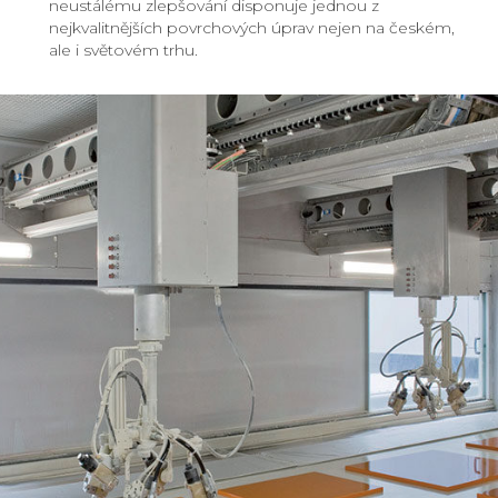
neustálému zlepšování disponuje jednou z
nejkvalitnějších povrchových úprav nejen na českém,
ale i světovém trhu.