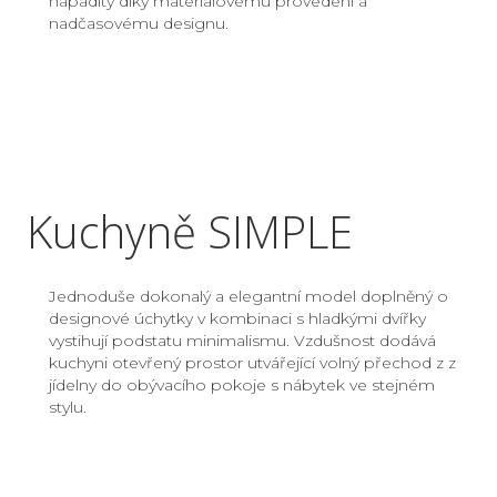
nápaditý díky materiálovému provedení a
nadčasovému designu.
Kuchyně SIMPLE
Jednoduše dokonalý a elegantní model doplněný o
designové úchytky v kombinaci s hladkými dvířky
vystihují podstatu minimalismu. Vzdušnost dodává
kuchyni otevřený prostor utvářející volný přechod z z
jídelny do obývacího pokoje s nábytek ve stejném
stylu.