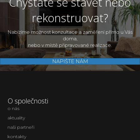
Chystáte se stavět nebo
rekonstruovat?
Nabízíme možnost konzultace a zaměření přímo u Vás
doma,
nebo v místě připravované realizace.
NAPIŠTE NÁM
O společnosti
o nás
aktuality
naši partneři
kontakty