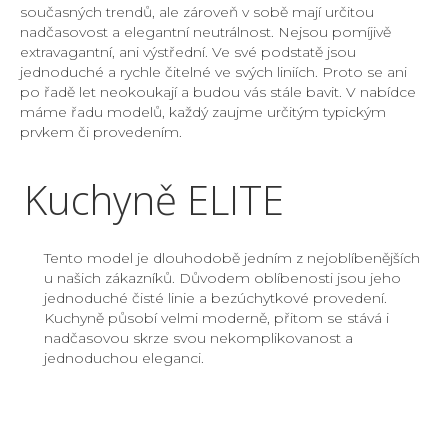
současných trendů, ale zároveň v sobě mají určitou
nadčasovost a elegantní neutrálnost. Nejsou pomíjivě
extravagantní, ani výstřední. Ve své podstatě jsou
jednoduché a rychle čitelné ve svých liniích. Proto se ani
po řadě let neokoukají a budou vás stále bavit. V nabídce
máme řadu modelů, každý zaujme určitým typickým
prvkem či provedením.
Kuchyně ELITE
Tento model je dlouhodobě jedním z nejoblíbenějších
u našich zákazníků. Důvodem oblíbenosti jsou jeho
jednoduché čisté linie a bezúchytkové provedení.
Kuchyně působí velmi moderně, přitom se stává i
nadčasovou skrze svou nekomplikovanost a
jednoduchou eleganci.