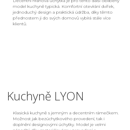
Decentní hranová úchytka je pro tento další oblíbený
model kuchyně typická. Komfortní otevírání dvířek,
jednoduchý design a praktická údržba, díky těmto
přednostem ji do svých domovů vybírá stále více
klientů.
Kuchyně LYON
Klasická kuchyně s jemným a decentním rámečkem.
Možnost jak bezúchytkového provedení, tak i
doplnění designovými úchytky. Model je velmi