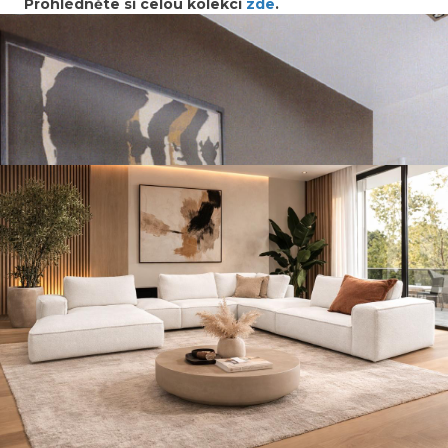
Prohlédněte si celou kolekci
zde
.